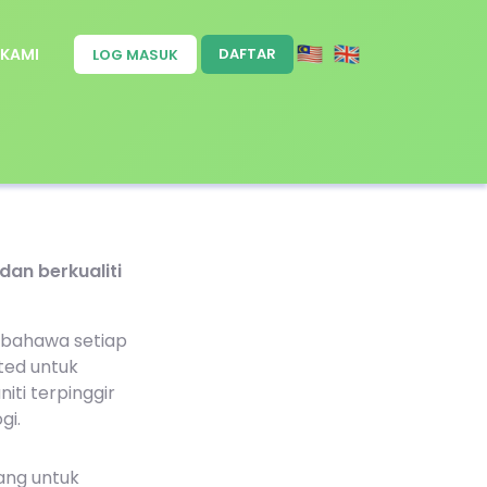
 KAMI
DAFTAR
LOG MASUK
an berkualiti
bahawa setiap
ted untuk
ti terpinggir
gi.
uang untuk