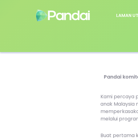
LAMAN U
Pandai komit
Kami percaya 
anak Malaysia 
memperkasakan 
melalui progra
Buat pertama ka