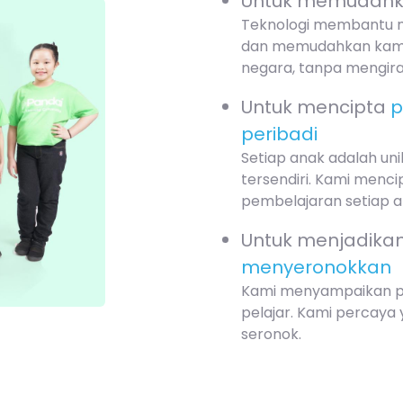
Untuk memudahka
Teknologi membantu m
dan memudahkan kami 
negara, tanpa mengira 
Untuk mencipta
p
peribadi
Setiap anak adalah uni
tersendiri. Kami menci
pembelajaran setiap a
Untuk menjadika
menyeronokkan
Kami menyampaikan pe
pelajar. Kami percaya
seronok.