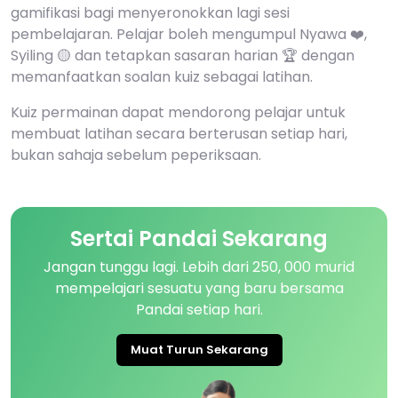
gamifikasi bagi menyeronokkan lagi sesi
pembelajaran. Pelajar boleh mengumpul Nyawa ❤️,
Syiling 🟡 dan tetapkan sasaran harian 🏆 dengan
memanfaatkan soalan kuiz sebagai latihan.
Kuiz permainan dapat mendorong pelajar untuk
membuat latihan secara berterusan setiap hari,
bukan sahaja sebelum peperiksaan.
Sertai Pandai Sekarang
Jangan tunggu lagi. Lebih dari 250, 000 murid
mempelajari sesuatu yang baru bersama
Pandai setiap hari.
Muat Turun Sekarang